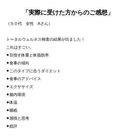
「実際に受けた方からのご感想」
（５０代 女性 Aさん）
トータルウェルネス検査の結果が出ました！
これはすごい。
⚫︎目指す体重と体脂肪率
⚫︎食事の傾向
⚫︎このタイプに合うダイエット
⚫︎食事のアドバイス
⚫︎エクササイズ
⚫︎腸内環境
⚫︎体温
⚫︎睡眠
⚫︎感情と思考
⚫︎総評