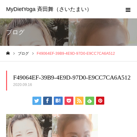
MyDietYoga 斉田舞（さいたまい）
ブログ
ブログ
F49064EF-39B9-4E9D-97D0-E9CC7CA6A512
ホーム
F49064EF-39B9-4E9D-97D0-E9CC7CA6A512
2020.09.16