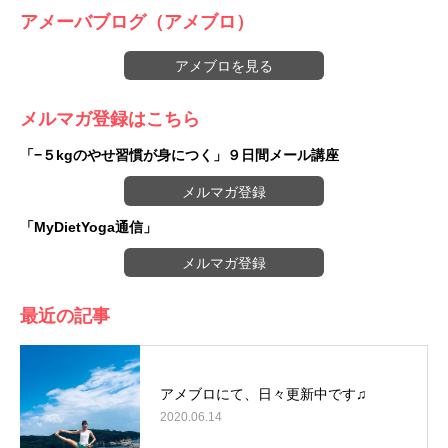
アメーバブログ（アメブロ）
アメブロを見る
メルマガ登録はこちら
「−５kgのやせ習慣が身につく」９日間メール講座
メルマガ登録
「MyDietYoga通信」
メルマガ登録
最近の記事
アメブロにて、日々更新中です♫
2020.06.14