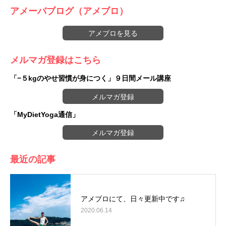
アメーバブログ（アメブロ）
アメブロを見る
メルマガ登録はこちら
「−５kgのやせ習慣が身につく」９日間メール講座
メルマガ登録
「MyDietYoga通信」
メルマガ登録
最近の記事
アメブロにて、日々更新中です♫
2020.06.14