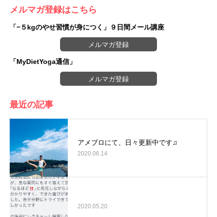
メルマガ登録はこちら
「−５kgのやせ習慣が身につく」９日間メール講座
メルマガ登録
「MyDietYoga通信」
メルマガ登録
最近の記事
アメブロにて、日々更新中です♫
2020.06.14
2020.05.20