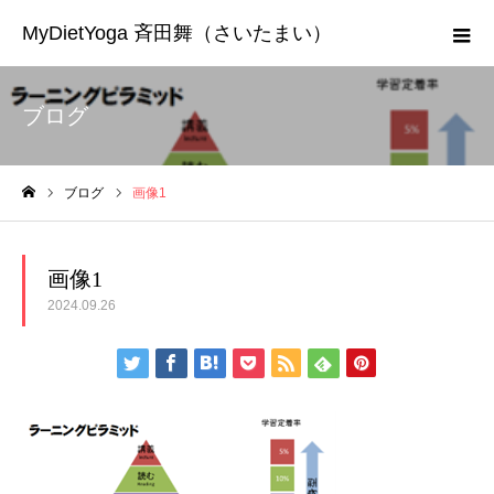
MyDietYoga 斉田舞（さいたまい）
ブログ
ブログ
画像1
ホーム
画像1
2024.09.26