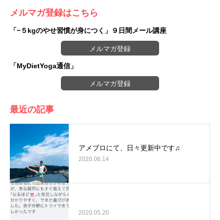
メルマガ登録はこちら
「−５kgのやせ習慣が身につく」９日間メール講座
メルマガ登録
「MyDietYoga通信」
メルマガ登録
最近の記事
アメブロにて、日々更新中です♫
2020.06.14
2020.05.20