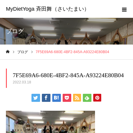
MyDietYoga 斉田舞（さいたまい）
ブログ
ブログ
7F5E69A6-680E-4BF2-845A-A93224E80B04
ホーム
7F5E69A6-680E-4BF2-845A-A93224E80B04
2022.03.18