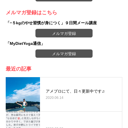
メルマガ登録はこちら
「−５kgのやせ習慣が身につく」９日間メール講座
メルマガ登録
「MyDietYoga通信」
メルマガ登録
最近の記事
アメブロにて、日々更新中です♫
2020.06.14